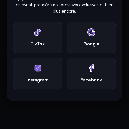
en avant-première nos previews exclusives et bien
© Copyright 2018 - 2026
plus encore.
INFINITY AREA®
est une
marque française
déposée, un site
d'actualités dans l'univers du gaming, high tech, cinémas, séries
et films, partageant la passion depuis 2018. Les marques et
photographies présentes sur ce site appartiennent à leurs
propriétaires respectifs.
TikTok
Google
INFINITY AREA®
est la propriété exclusive de la société
Altitude
Dev®
, fièrement propulsé par Andromede CMS, hébergé
écologiquement par
GreenHoster
.
Instagram
Facebook