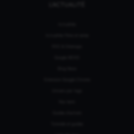
L'ACTUALITÉ
Actualités
Actualités Films et séries
RSS & Sitemaps
Google NEWS
Bing News
Extension Google Chrome
Univers par tags
Nos tests
Guides d'achats
Tutoriels et guides