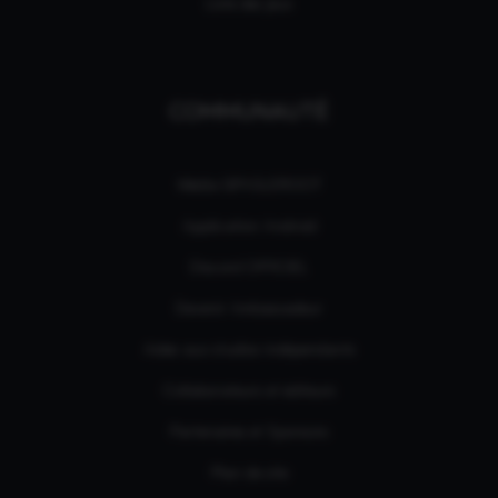
Liste des jeux
COMMUNAUTÉ
Média GPASLEROOT
Application Android
Discord OFFICIEL
Devenir Ambassadeur
Aides aux studios indépendants
Collaborateurs et éditeurs
Partenaires et Sponsors
Plan de site