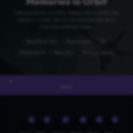
Memories in Orbit
Découvrez les avis Mio: Memories in Orbit des
joueurs : notes, retours et expériences de la
communauté sur le jeu.
Xbox Series X|S
PlayStation 4
PC
PlayStation 5
Xbox One
Nintendo Switch
MENU
0
0
0
0
0
0
👍
🤣
😍
😲
😡
😢