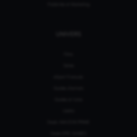
Publicités et Marketing
UNIVERS
Films
Séries
eSport Français
Guides d’achats
Guides et tutos
L'édito
Deals AMAZON PRIME
Deals EPIC GAMES