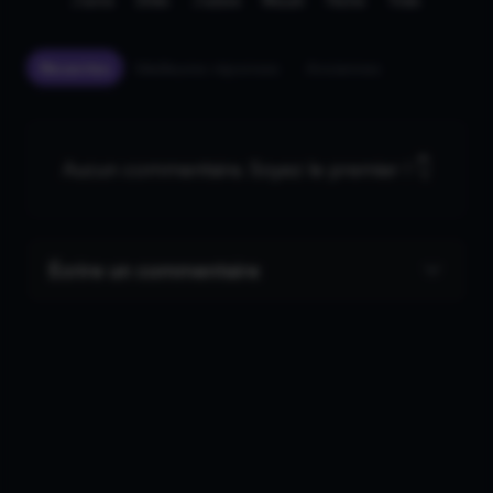
J'aime
Drôle
J'adore
Wouah
Fâché
Triste
Récentes
Meilleures réponses
Anciennes
Aucun commentaire. Soyez le premier ! 👇
Écrire un commentaire
9
/ 10