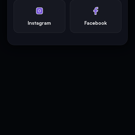
Instagram
Facebook