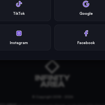
TikTok
Google
Instagram
Facebook
© Copyright 2018 - 2026
NITY AREA®
est une
marque française
déposée, un site d'actualités dans l'