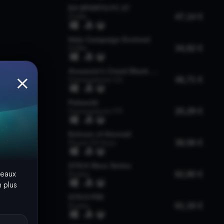
×
seaux
 plus