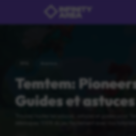
RPG
Aventure
Temtem: Pioneer
Guides et astuces
Trouvez toutes les soluces, astuces et guides pour T
débloquez 100% du jeu facilement avec nos tutoriels 