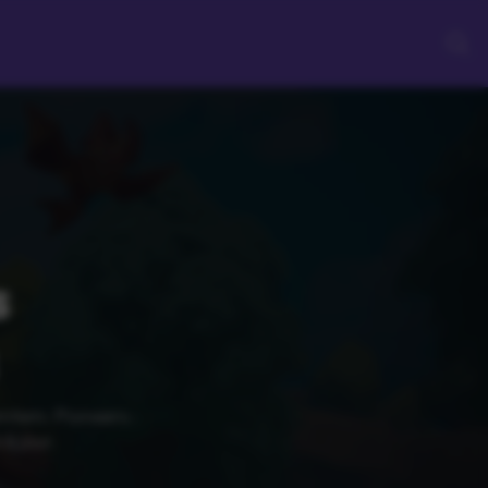
s
emtem: Pioneers :
à jour.