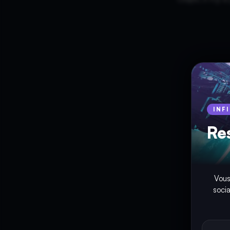
INF
Re
Vous
soci