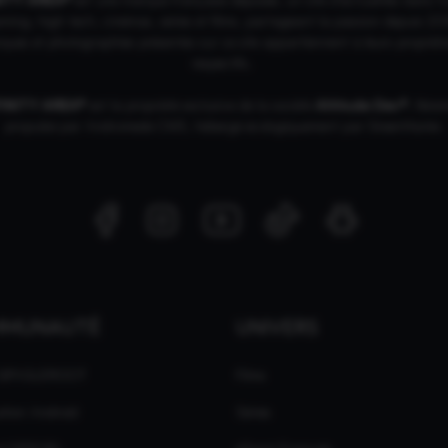
ing, high tech, cinémas, séries et films, partageant la passion depuis 20
ques et photographies présentes sur ce site appartiennent à leurs propriéta
respectifs.
FINITY AREA®
est la propriété exclusive de la société
Altitude Dev®
, fière
propulsé par Andromede CMS, hébergé écologiquement par
GreenHoster
.
MMUNAUTÉ
UNIVERS
 GPASLEROOT
Films
ation Android
Séries