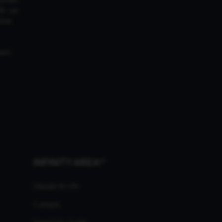
18. Les
ires
ment
INFINITY AREA®
L'équipe du site
À propos