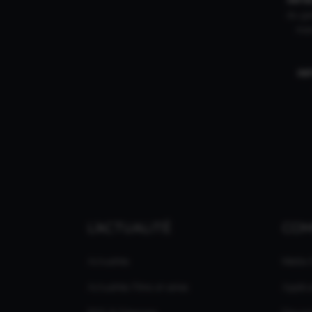
du gam
mar
IN
L'ACTUALITÉ
CO
Actualités
Média
Actualités Films et séries
Applic