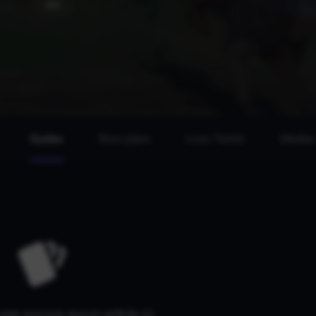
PC
Guides
Bons plans
Lives Twitch
Médias
a pas encore aucun article ici.