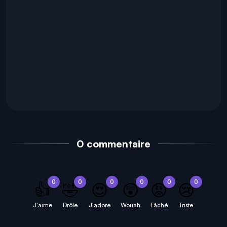
0 commentaire
0
0
0
0
0
0
👍
🤣
😍
😲
😡
😢
J'aime
Drôle
J'adore
Wouah
Fâché
Triste