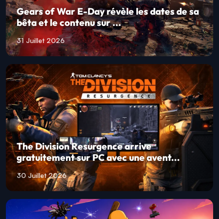
Gears of War E-Day révèle les dates de sa
bêta et le contenu sur ...
31 Juillet 2026
The Division Resurgence arrive
gratuitement sur PC avec une avent...
30 Juillet 2026