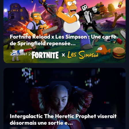
Fortnite Reload x Les Simpson : Une carte
de Springfield repensée...
29 Juillet 2026
Intergalactic The Heretic Prophet viserait
désormais une sortie e...