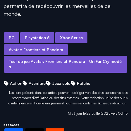
permettra de redécouvrir les merveilles de ce
monde.
PC
Playstation 5
Xbox Series
Avatar: Frontiers of Pandora
Test du jeu Avatar: Frontiers of Pandora - Un Far Cry modé
?
Action
Aventure
Jeux solo
Patchs
Les liens présents dans cet article peuvent rediriger vers des sites partenaires, des
programmes d'affiliation ou des sites externes. Notre rédaction utilise des outils
d'intelligence artificielle uniquement pour
assister certaines tâches
de rédaction.
Mis à jour le 22 Juillet 2025 vers 06h15
PARTAGER