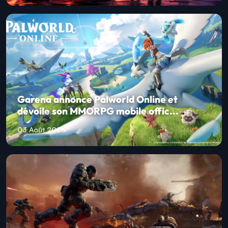
Garena annonce Palworld Online et
dévoile son MMORPG mobile offic...
03 Août 2026