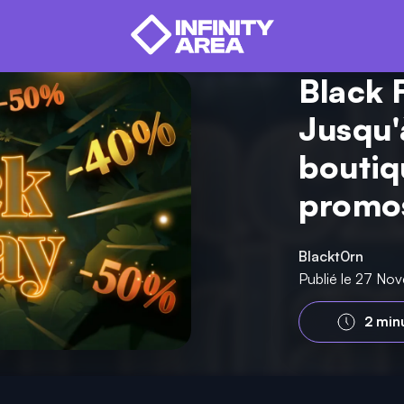
Black 
Jusqu'
boutiqu
promo
Blackt0rn
Publié le 27 No
2 min