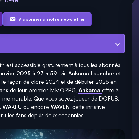
Dofus
S'abonner à notre newsletter
th
est accessible gratuitement à tous les abonnés
janvier 2025 à 23 h 59
via
Ankama Launcher
et
lle façon de clore 2024 et de débuter 2025 en
 ans
de leur premier MMORPG,
Ankama
offre à
e mémorable. Que vous soyez joueur de
DOFUS
,
,
WAKFU
ou encore
WAVEN
, cette initiative
 unit les fans depuis deux décennies.