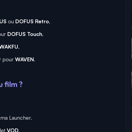
US
ou
DOFUS Retro
,
our
DOFUS Touch
,
WAKFU
,
t
pour
WAVEN
.
 film ?
ma Launcher.
let
VOD
.