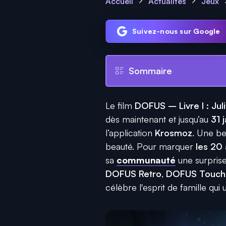
Accueil
Actualités
Jeux
Suivez-nous sur Google
Sommaire
Le film
DOFUS – Livre I : Juli
dès maintenant et jusqu’au
31 
l’application
Krosmoz
. Une be
beauté. Pour marquer
les 20
sa
communauté
une surpris
DOFUS Retro
,
DOFUS Touch
célèbre l'esprit de famille qui