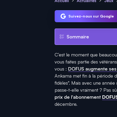
Accueil
Actualités
Jeux
Suivez-nous sur Google
Sommaire
C’est le moment que beaucoup r
vous faites partie des vétérans
vous :
DOFUS augmente ses t
Ankama met fin à la période d
fidèles". Mais avec une année m
passe-t-elle vraiment ? Pas s
prix de l'abonnement
DOFU
décembre.