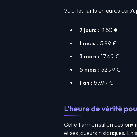
Voici les tarifs en euros qui s
7 jours :
2,50 €
1 mois :
5,99 €
3 mois :
17,49 €
6 mois :
32,99 €
1 an :
57,99 €
L'heure de vérité pour
Cette harmonisation des prix 
et ses joueurs historiques. En 