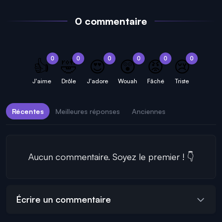
0 commentaire
0
0
0
0
0
0
👍
🤣
😍
😲
😡
😢
J'aime
Drôle
J'adore
Wouah
Fâché
Triste
Récentes
Meilleures réponses
Anciennes
Aucun commentaire. Soyez le premier ! 👇
Écrire un commentaire