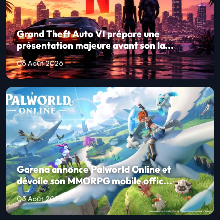
Grand Theft Auto VI prépare une
présentation majeure avant son la...
06 Août 2026
Garena annonce Palworld Online et
dévoile son MMORPG mobile offic...
03 Août 2026