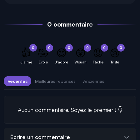
0 commentaire
0
0
0
0
0
0
👍
🤣
😍
😲
😡
😢
J'aime
Drôle
J'adore
Wouah
Fâché
Triste
Récentes
Meilleures réponses
Anciennes
Aucun commentaire. Soyez le premier ! 👇
Écrire un commentaire