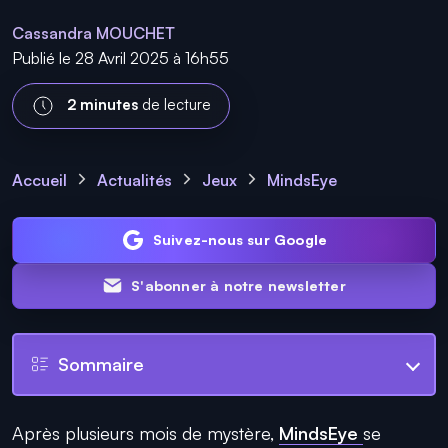
Cassandra MOUCHET
Publié le 28 Avril 2025 à 16h55
2 minutes
de lecture
Accueil
Actualités
Jeux
MindsEye
Suivez-nous sur Google
S'abonner à notre newsletter
Sommaire
Après plusieurs mois de mystère,
MindsEye
se